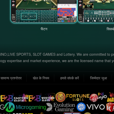
फैंटन
सिकब
INO,LIVE SPORTS, SLOT GAMES and Lottery. We are committed to prov
ogy expertise and market experience, we are the licensed name that yo
सामान्य प्रश्नोत्तर
खेल के नियम
हमसे संपर्क करें
जिम्मेदार जुआ