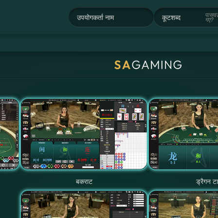
पासवर्
गए?
बकराट
ड्रैगन ट