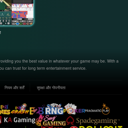
ो
iding you the best value in whatever your game may be. With a
u can trust for long term entertainment service.
नियम और शर्तें
सुरक्षा और गोपनीयता