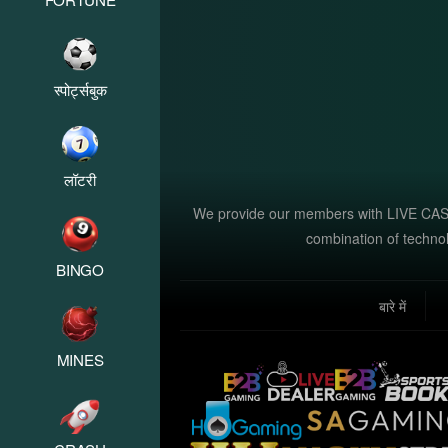
स्पोर्ट्सबुक
लॉटरी
We provide our members with LIVE CAS
combination of technol
BINGO
बारे में
MINES