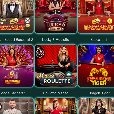
an Speed Baccarat 2
Lucky 6 Roulette
Baccarat 1
Mega Baccarat
Roulette Macao
Dragon Tiger