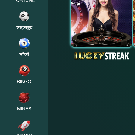
स्पोर्ट्सबुक
लॉटरी
BINGO
MINES