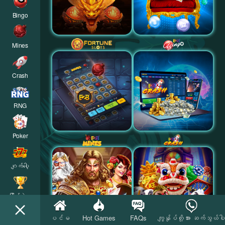
Bingo
Mines
Crash
RNG
Poker
ဂျက်ပေါ့
ပြိုင်ပွဲများ
ပင်မ
Hot Games
FAQs
ကျွန်ုပ်တို့အား ဆက်သွယ်ပါ