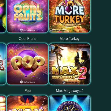
Opal Fruits
More Turkey
Pop
Max Megaways 2