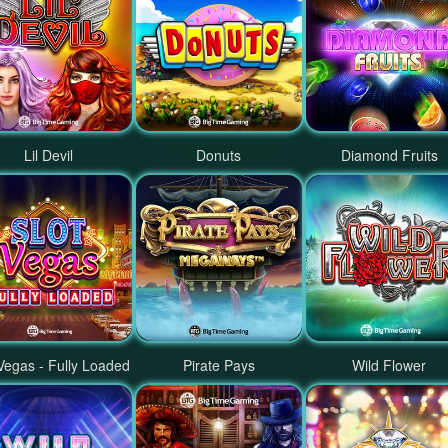
Lil Devil
Donuts
Diamond Fruits
 Vegas - Fully Loaded
Pirate Pays
Wild Flower