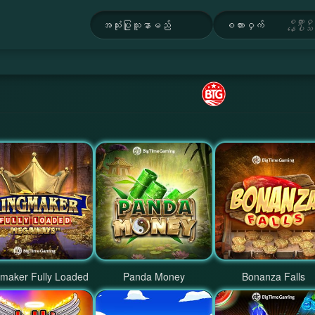
စကားဝှက
နေပါသလ
maker Fully Loaded
Panda Money
Bonanza Falls