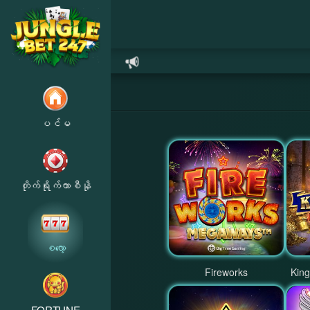
ပင်မ
တိုက်ရိုက်ကာစီနို
စလော့
Fireworks
King
FORTUNE