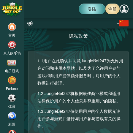
登陆
注册
首页
隐私政策
真人娱乐场
1.1用户在此确认并同意JungleBet247为允许用
户访问和使用本网站，以及为了允许用户参与
电子游戏
游戏和向用户提供额外服务时，对用户的个人
数据进行处理。
Fortune
1.2 JungleBet247将根据最佳商业模式和适用
法律保护用户的个人信息并尊重用户的隐私。
体育
1.3 JungleBet247仅使用用户的个人数据允许
用户参与游戏并进行与用户参与游戏有关的操
彩票
作。